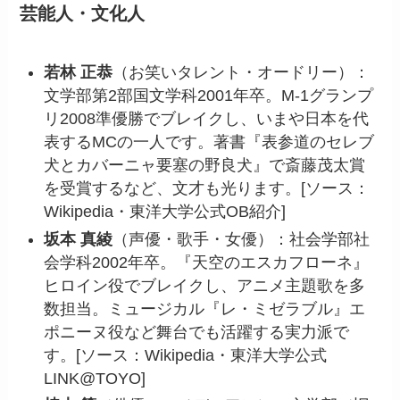
芸能人・文化人
若林 正恭
（お笑いタレント・オードリー）：
文学部第2部国文学科2001年卒。M-1グランプ
リ2008準優勝でブレイクし、いまや日本を代
表するMCの一人です。著書『表参道のセレブ
犬とカバーニャ要塞の野良犬』で斎藤茂太賞
を受賞するなど、文才も光ります。[ソース：
Wikipedia・東洋大学公式OB紹介]
坂本 真綾
（声優・歌手・女優）：社会学部社
会学科2002年卒。『天空のエスカフローネ』
ヒロイン役でブレイクし、アニメ主題歌を多
数担当。ミュージカル『レ・ミゼラブル』エ
ポニーヌ役など舞台でも活躍する実力派で
す。[ソース：Wikipedia・東洋大学公式
LINK@TOYO]