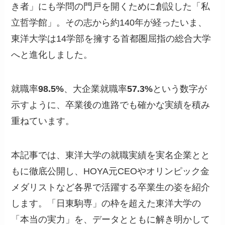
き者」にも学問の門戸を開くために創設した「私
立哲学館」。その志から約140年が経ったいま、
東洋大学は14学部を擁する首都圏屈指の総合大学
へと進化しました。
就職率
98.5%
、大企業就職率
57.3%
という数字が
示すように、卒業後の進路でも確かな実績を積み
重ねています。
本記事では、東洋大学の就職実績を実名企業とと
もに徹底公開し、HOYA元CEOやオリンピック金
メダリストなど各界で活躍する卒業生の姿を紹介
します。「日東駒専」の枠を超えた東洋大学の
「本当の実力」を、データとともに解き明かして