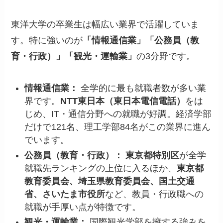
東洋大学の卒業生は幅広い業界で活躍していま
す。特に強いのが
「情報通信業」「公務員（教
育・行政）」「観光・運輸業」
の3分野です。
情報通信業：
全学的に最も就職者数が多い業
界です。
NTT東日本（東日本電信電話）
をは
じめ、IT・通信分野への就職が好調。経済学部
だけで121名、理工学部84名がこの業界に進ん
でいます。
公務員（教育・行政）：
東京都特別区
が全学
就職先ランキングの上位に入るほか、
東京都
教育委員会、埼玉県教育委員会、国土交通
省、さいたま市役所
など、教員・行政職への
就職が手厚い点が特徴です。
観光・運輸業：
国際観光学部を擁する強みを