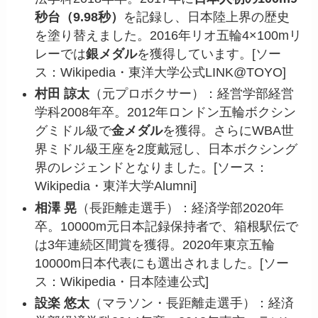
秒台（9.98秒）
を記録し、日本陸上界の歴史
を塗り替えました。2016年リオ五輪4×100mリ
レーでは
銀メダル
を獲得しています。[ソー
ス：Wikipedia・東洋大学公式LINK@TOYO]
村田 諒太
（元プロボクサー）：経営学部経営
学科2008年卒。2012年ロンドン五輪ボクシン
グミドル級で
金メダル
を獲得。さらにWBA世
界ミドル級王座を2度戴冠し、日本ボクシング
界のレジェンドとなりました。[ソース：
Wikipedia・東洋大学Alumni]
相澤 晃
（長距離走選手）：経済学部2020年
卒。10000m元日本記録保持者で、箱根駅伝で
は3年連続区間賞を獲得。2020年東京五輪
10000m日本代表にも選出されました。[ソー
ス：Wikipedia・日本陸連公式]
設楽 悠太
（マラソン・長距離走選手）：経済