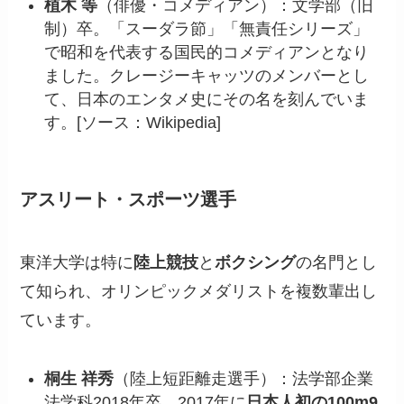
植木 等
（俳優・コメディアン）：文学部（旧
制）卒。「スーダラ節」「無責任シリーズ」
で昭和を代表する国民的コメディアンとなり
ました。クレージーキャッツのメンバーとし
て、日本のエンタメ史にその名を刻んでいま
す。[ソース：Wikipedia]
アスリート・スポーツ選手
東洋大学は特に
陸上競技
と
ボクシング
の名門とし
て知られ、オリンピックメダリストを複数輩出し
ています。
桐生 祥秀
（陸上短距離走選手）：法学部企業
法学科2018年卒。2017年に
日本人初の100m9