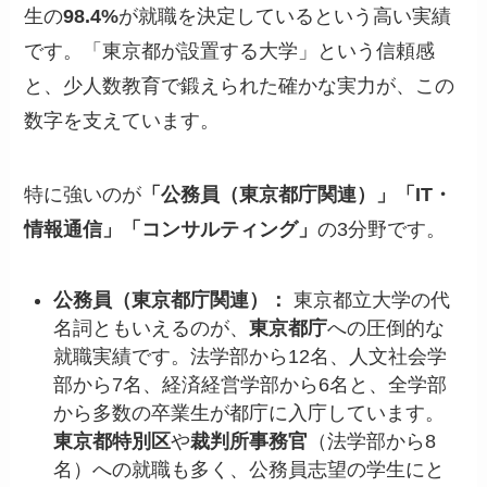
生の
98.4%
が就職を決定しているという高い実績
です。「東京都が設置する大学」という信頼感
と、少人数教育で鍛えられた確かな実力が、この
数字を支えています。
特に強いのが
「公務員（東京都庁関連）」「IT・
情報通信」「コンサルティング」
の3分野です。
公務員（東京都庁関連）：
東京都立大学の代
名詞ともいえるのが、
東京都庁
への圧倒的な
就職実績です。法学部から12名、人文社会学
部から7名、経済経営学部から6名と、全学部
から多数の卒業生が都庁に入庁しています。
東京都特別区
や
裁判所事務官
（法学部から8
名）への就職も多く、公務員志望の学生にと