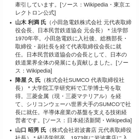
牽引しています。[ソース：Wikipedia・東京エ
レクトロン公式]
山木 利満 氏
（小田急電鉄株式会社 元代表取締
役会長、日本民営鉄道協会 元会長） * 法学部
1970年卒。小田急電鉄に入社後、総務部長・
取締役・副社長を経て代表取締役会長に就
任。日本民営鉄道協会の会長として、日本の
鉄道業界全体の発展にも貢献しました。[ソー
ス：Wikipedia]
降屋 久 氏
（株式会社SUMCO 代表取締役社
長） * 大学院工学研究科で工学博士号を取
得。三菱金属（現・三菱マテリアル）を経
て、シリコンウェーハ世界大手のSUMCOで社
長に就任。半導体産業の基盤を支える技術経
営者です。[ソース：日本経済新聞・Wikipedia]
山口 昭男 氏
（株式会社岩波書店 元代表取締役
社長） * 経済学部卒。1973年に岩波書店に入