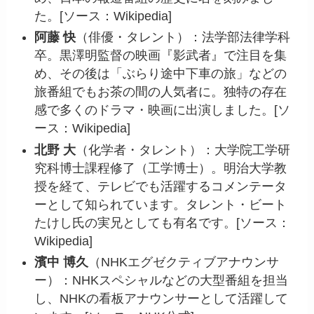
た。[ソース：Wikipedia]
阿藤 快
（俳優・タレント）：法学部法律学科
卒。黒澤明監督の映画『影武者』で注目を集
め、その後は「ぶらり途中下車の旅」などの
旅番組でもお茶の間の人気者に。独特の存在
感で多くのドラマ・映画に出演しました。[ソ
ース：Wikipedia]
北野 大
（化学者・タレント）：大学院工学研
究科博士課程修了（工学博士）。明治大学教
授を経て、テレビでも活躍するコメンテータ
ーとして知られています。タレント・ビート
たけし氏の実兄としても有名です。[ソース：
Wikipedia]
濱中 博久
（NHKエグゼクティブアナウンサ
ー）：NHKスペシャルなどの大型番組を担当
し、NHKの看板アナウンサーとして活躍して