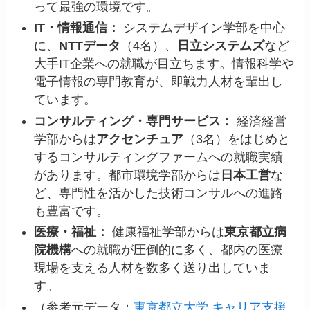
って最強の環境です。
IT・情報通信：
システムデザイン学部を中心
に、
NTTデータ
（4名）、
日立システムズ
など
大手IT企業への就職が目立ちます。情報科学や
電子情報の専門教育が、即戦力人材を輩出し
ています。
コンサルティング・専門サービス：
経済経営
学部からは
アクセンチュア
（3名）をはじめと
するコンサルティングファームへの就職実績
があります。都市環境学部からは
日本工営
な
ど、専門性を活かした技術コンサルへの進路
も豊富です。
医療・福祉：
健康福祉学部からは
東京都立病
院機構
への就職が圧倒的に多く、都内の医療
現場を支える人材を数多く送り出していま
す。
（参考元データ：
東京都立大学 キャリア支援