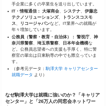
手企業に多くの卒業生を送り出しています。
IT・情報通信：
大塚商会
、
システナ
、
伊藤忠
テクノソリューションズ
、
トランスコスモ
ス
、
リコージャパン
など。IT業界への就職が
年々増加しています。
公務員（警察・教育・自治体）：
警視庁
、
神
奈川県警察
、
埼玉県警察
、
日本年金機構
な
ど。公務員志望者への支援も手厚く、特に警
察官の輩出は日東駒専の中でも際立っていま
す。
（参考元データ：
駒澤大学 キャリアセンター
就職データ
より）
なぜ駒澤大学は就職に強いのか？「キャリア
センター」と「26万人の同窓会ネットワー