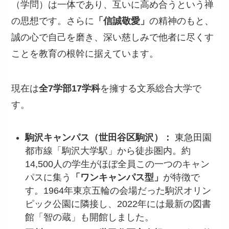
（学問）は一体であり、互いに高め合うという禅
の思想です。さらに
「信誠敬愛」
の精神のもと、
誠の心で自己を磨き、深い慈しみで他者に尽くす
ことを教育の根幹に据えています。
現在は
全7学部17学科
を擁する文系総合大学で
す。
駒沢キャンパス（世田谷区駒沢）：
東急田園
都市線「駒沢大学駅」から徒歩圏内。約
14,500人の学生がほぼ全員この一つのキャン
パスに集う
「ワンキャンパス型」
が特徴で
す。1964年東京五輪の会場だった駒沢オリン
ピック公園に隣接し、2022年には最新の図書
館「智の蔵」も開館しました。