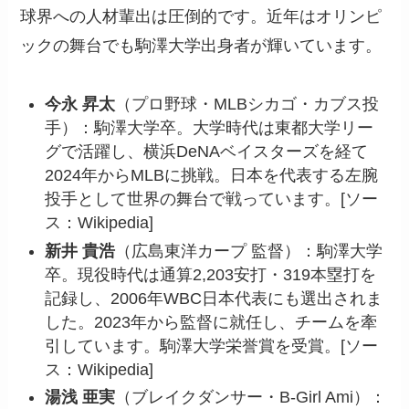
球界への人材輩出は圧倒的です。近年はオリンピ
ックの舞台でも駒澤大学出身者が輝いています。
今永 昇太
（プロ野球・MLBシカゴ・カブス投
手）：駒澤大学卒。大学時代は東都大学リー
グで活躍し、横浜DeNAベイスターズを経て
2024年からMLBに挑戦。日本を代表する左腕
投手として世界の舞台で戦っています。[ソー
ス：Wikipedia]
新井 貴浩
（広島東洋カープ 監督）：駒澤大学
卒。現役時代は通算2,203安打・319本塁打を
記録し、2006年WBC日本代表にも選出されま
した。2023年から監督に就任し、チームを牽
引しています。駒澤大学栄誉賞を受賞。[ソー
ス：Wikipedia]
湯浅 亜実
（ブレイクダンサー・B-Girl Ami）：