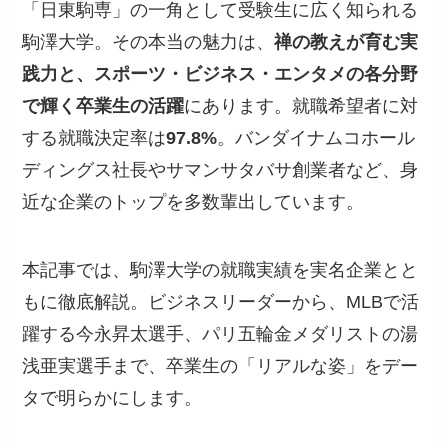
「日東駒専」の一角として受験生に広く知られる
駒澤大学。その本当の魅力は、
禅の教えが育む実
践力と、スポーツ・ビジネス・エンタメの各分野
で輝く卒業生の活躍
にあります。就職希望者に対
する就職決定率は
97.8%
。バンダイナムコホール
ディングス社長やサマンサタバサ創業者など、身
近な企業のトップを多数輩出しています。
本記事では、駒澤大学の就職実績を実名企業とと
もに徹底解説。ビジネスリーダーから、MLBで活
躍する今永昇太選手、パリ五輪金メダリストの湯
浅亜実選手まで、卒業生の「リアルな姿」をデー
タで明らかにします。