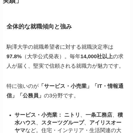
実績」
全体的な就職傾向と強み
駒澤大学の就職希望者に対する就職決定率は
97.8%
（大学公式発表）。毎年
14,000社以上
の求
人が届く、堅実で信頼される就職力が魅力です。
特に強いのが
「サービス・小売業」「IT・情報通
信」「公務員」
の3分野です。
サービス・小売業：
ニトリ
、
一条工務店
、
積
水ハウス
、
スターツグループ
、
アイリスオー
ヤマ
など。住宅・インテリア・生活関連の大