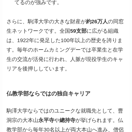
てるのが強みです。
さらに、駒澤大学の大きな財産が
約26万人
の同窓
生ネットワークです。全国
59支部
に広がる組織
は、1922年に発足した100年以上の歴史を誇りま
す。毎年のホームカミングデーでは卒業生と在学
生の交流が活発に行われ、人脈が現役学生のキャ
リアを後押ししています。
仏教学部ならではの独自キャリア
駒澤大学ならではのユニークな就職先として、曹
洞宗の大本山
永平寺
や
總持寺
が挙げられます。仏
教学部から毎年30名以上が両大本山へ進み、僧侶