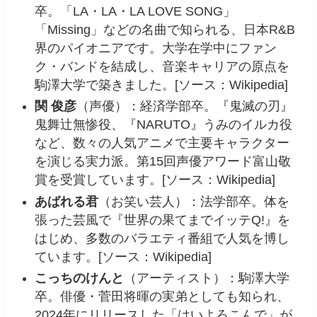
卒。「LA・LA・LA LOVE SONG」
「Missing」などの名曲で知られる、日本R&B
界のパイオニアです。大学在学中にファン
ク・バンドを結成し、音楽キャリアの原点を
駒澤大学で築きました。[ソース：Wikipedia]
関 俊彦
（声優）：経済学部卒。『鬼滅の刃』
鬼舞辻無惨役、『NARUTO』うみのイルカ役
など、数々の人気アニメで主要キャラクター
を演じる実力派。第15回声優アワード富山敬
賞を受賞しています。[ソース：Wikipedia]
あばれる君
（お笑い芸人）：法学部卒。体を
張った芸風で『世界の果てまでイッテQ!』を
はじめ、多数のバラエティ番組で人気を博し
ています。[ソース：Wikipedia]
こっちのけんと
（アーティスト）：駒澤大学
卒。俳優・菅田将暉の実弟としても知られ、
2024年にリリースした「はいよろこんで」が